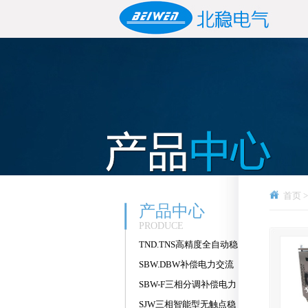
首页
产品中心
PRODUCE
TND.TNS高精度全自动稳
压器
SBW.DBW补偿电力交流
稳压器
SBW-F三相分调补偿电力
稳压器
SJW三相智能型无触点稳